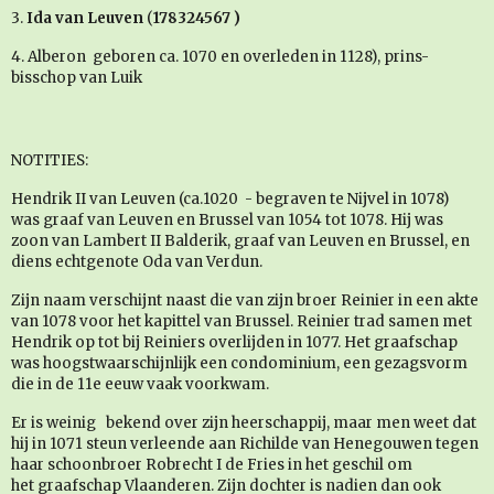
3.
Ida van Leuven
(
178324567 )
4. Alberon geboren ca. 1070 en overleden in 1128), prins-
bisschop van Luik
NOTITIES:
Hendrik II van Leuven (ca.1020 - begraven te Nijvel in 1078)
was graaf van Leuven en Brussel van 1054 tot 1078. Hij was
zoon van Lambert II Balderik, graaf van Leuven en Brussel, en
diens echtgenote Oda van Verdun.
Zijn naam verschijnt naast die van zijn broer Reinier in een akte
van 1078 voor het kapittel van Brussel. Reinier trad samen met
Hendrik op tot bij Reiniers overlijden in 1077. Het graafschap
was hoogstwaarschijnlijk een condominium, een gezagsvorm
die in de 11e eeuw vaak voorkwam.
Er is weinig bekend over zijn heerschappij, maar men weet dat
hij in 1071 steun verleende aan Richilde van Henegouwen tegen
haar schoonbroer Robrecht I de Fries in het geschil om
het graafschap Vlaanderen. Zijn dochter is nadien dan ook