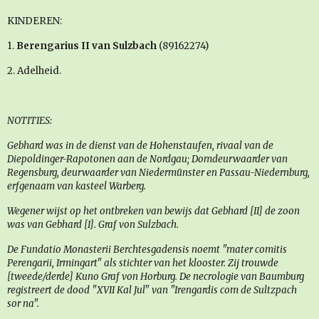
KINDEREN:
1.
Berengarius II van Sulzbach
(89162274)
2. Adelheid.
NOTITIES:
Gebhard was in de dienst van de Hohenstaufen, rivaal van de
Diepoldinger-Rapotonen aan de Nordgau; Domdeurwaarder van
Regensburg, deurwaarder van Niedermünster en Passau-Niedernburg,
erfgenaam van kasteel Warberg.
Wegener wijst op het ontbreken van bewijs dat Gebhard [II] de zoon
was van Gebhard [I]. Graf von Sulzbach.
De Fundatio Monasterii Berchtesgadensis noemt "mater comitis
Perengarii, Irmingart" als stichter van het klooster. Zij trouwde
[tweede/derde] Kuno Graf von Horburg. De necrologie van Baumburg
registreert de dood "XVII Kal Jul" van "Irengardis com de Sultzpach
sor na".