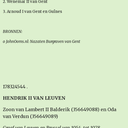
2. Wenemar II van Gent
3. Arnoud I van Gent en Guînes
BRONNEN:
o JohnOoms.nl: Nazaten Burgraven van Gent
178324544 .
HENDRIK II VAN LEUVEN
Zoon van Lambert II Balderik (356649088) en Oda
van Verdun (356649089)
Graaf van Leuven en Brussel van 1054
tot 1078.