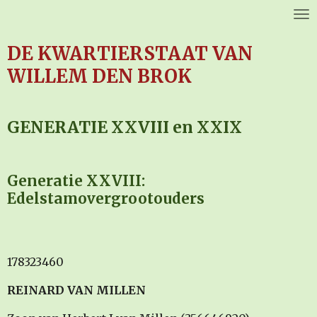
Ga
direct
DE KWARTIERSTAAT VAN
naar
de
WILLEM DEN BROK
hoofdinhoud
GENERATIE XXVIII en XXIX
Generatie XXVIII:
Edelstamovergrootouders
178323460
REINARD VAN MILLEN