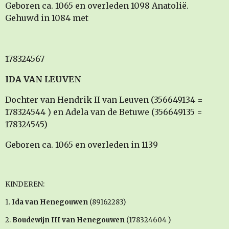
Geboren ca. 1065 en overleden 1098 Anatolië.
Gehuwd in 1084 met
178324567
IDA VAN LEUVEN
Dochter van Hendrik II van Leuven (356649134 =
178324544 ) en Adela van de Betuwe (356649135 =
178324545)
Geboren ca. 1065 en overleden in 1139
KINDEREN:
1.
Ida van Henegouwen
(89162283)
2.
Boudewijn III van Henegouwen
(178324604 )