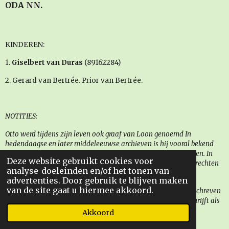
ODA NN.
KINDEREN:
1.
Giselbert van Duras
(89162284)
2. Gerard van Bertrée. Prior van Bertrée.
NOTITIES:
Otto werd tijdens zijn leven ook graaf van Loon genoemd In
hedendaagse en later middeleeuwse archieven is hij vooral bekend
vanwege zijn rol als pleitbezorger van de abdij van Sint-Truiden. In
Deze website gebruikt cookies voor
een charter uit 1065 bevstigde Adalbero III van Luxemburg de rechten
analyse-doeleinden en/of het tonen van
van Otto met betrekking tot de abdij.
advertenties. Door gebruik te blijven maken
van de site gaat u hiermee akkoord.
De 3e voortzetting van de Gesta van de Sint-Truidenabdij, geschreven
in de 14e eeuw, is de enige middeleeuwse bron die Otto omschrijft als
graaf van Duras, een titel die zijn zoon Gilbert later gebruikte.
Akkoord