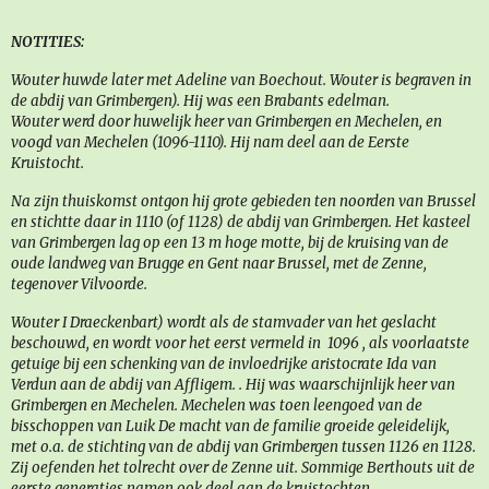
NOTITIES:
Wouter huwde later met Adeline van Boechout. Wouter is begraven in
de abdij van Grimbergen). Hij was een Brabants edelman.
Wouter werd door huwelijk heer van Grimbergen en Mechelen, en
voogd van Mechelen (1096-1110). Hij nam deel aan de Eerste
Kruistocht.
Na zijn thuiskomst ontgon hij grote gebieden ten noorden van Brussel
en stichtte daar in 1110 (of 1128) de abdij van Grimbergen. Het kasteel
van Grimbergen lag op een 13 m hoge motte, bij de kruising van de
oude landweg van Brugge en Gent naar Brussel, met de Zenne,
tegenover Vilvoorde.
Wouter I Draeckenbart) wordt als de stamvader van het geslacht
beschouwd, en wordt voor het eerst vermeld in 1096 , als voorlaatste
getuige bij een schenking van de invloedrijke aristocrate Ida van
Verdun aan de abdij van Affligem. . Hij was waarschijnlijk heer van
Grimbergen en Mechelen. Mechelen was toen leengoed van de
bisschoppen van Luik De macht van de familie groeide geleidelijk,
met o.a. de stichting van de abdij van Grimbergen tussen 1126 en 1128.
Zij oefenden het tolrecht over de Zenne uit. Sommige Berthouts uit de
eerste generaties namen ook deel aan de kruistochten.