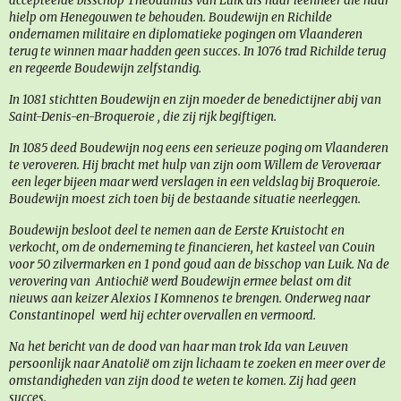
accepteerde bisschop Theoduinus van Luik als haar leenheer die haar
hielp om Henegouwen te behouden. Boudewijn en Richilde
ondernamen militaire en diplomatieke pogingen om Vlaanderen
terug te winnen maar hadden geen succes. In 1076 trad Richilde terug
en regeerde Boudewijn zelfstandig.
In 1081 stichtten Boudewijn en zijn moeder de benedictijner abij van
Saint-Denis-en-Broqueroie , die zij rijk begiftigen.
In 1085 deed Boudewijn nog eens een serieuze poging om Vlaanderen
te veroveren. Hij bracht met hulp van zijn oom Willem de Veroveraar
een leger bijeen maar werd verslagen in een veldslag bij Broqueroie.
Boudewijn moest zich toen bij de bestaande situatie neerleggen.
Boudewijn besloot deel te nemen aan de Eerste Kruistocht en
verkocht, om de onderneming te financieren, het kasteel van Couin
voor 50 zilvermarken en 1 pond goud aan de bisschop van Luik. Na de
verovering van Antiochië werd Boudewijn ermee belast om dit
nieuws aan keizer Alexios I Komnenos te brengen. Onderweg naar
Constantinopel werd hij echter overvallen en vermoord.
Na het bericht van de dood van haar man trok Ida van Leuven
persoonlijk naar Anatolië om zijn lichaam te zoeken en meer over de
omstandigheden van zijn dood te weten te komen. Zij had geen
succes.