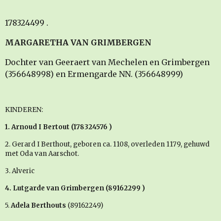
178324499 .
MARGARETHA VAN GRIMBERGEN
Dochter van Geeraert van Mechelen en Grimbergen
(356648998) en Ermengarde NN. (356648999)
KINDEREN:
1.
Arnoud I Bertout
(178324576 )
2. Gerard I Berthout, geboren ca. 1108, overleden 1179, gehuwd
met Oda van Aarschot.
3. Alveric
4.
Lutgarde van Grimbergen
(89162299 )
5.
Adela Berthouts
(89162249)