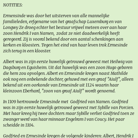
NOTITIES:
Ermensinde was door het uitsterven van alle mannelijke
familieleden, erfgename van het graafschap Luxemburg en van
Longwy Ze droeg echter het bestuur vrijwel meteen over aan haar
zoon Hendrik I van Namen, zodat ze niet daadwerkelijk heeft
geregeerd. Zij is vooral bekend door een aantal schenkingen aan
kerken en kloosters. Tegen het eind van haar leven trok Ermesinde
zich terug in een klooster.
Albert was in zijn eerste huwelijk getrouwd geweest met Heilwig van
Dagsburg en Eguisheim. Uit dat huwelijk was een zoon Hugo geboren
die hem zou opvolgen. Albert en Ermesinde kregen naast Mathilde
ook nog een onbekende dochter, gehuwd met een graaf "Aiulf", alleen
bekend uit een oorkonde van Ermesinde uit 1124 waarin haar
kleinzoon Eberhard, "zoon van graaf Aiulf" wordt genoemd.
In 1109 hertrouwde Ermesinde met Godfried van Namen. Godfried
was in zijn eerste huwelijk getrouwd geweest met Sybille van Porcien.
Met haar kreeg hij twee dochters maar Sybille verliet Godfried toen ze
zwanger werd van haar minnaar Engelram I van Coucy. Het paar
scheidde in 1104.
Godfried en Ermesinde kregen de volgende kinderen: Albert, Hendrik I